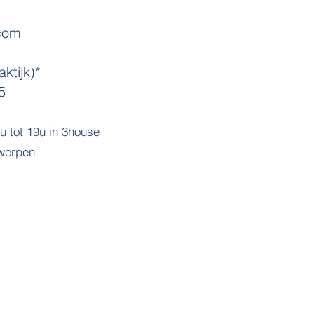
com
ktijk)*
5
 tot 19u in 3house
twerpen